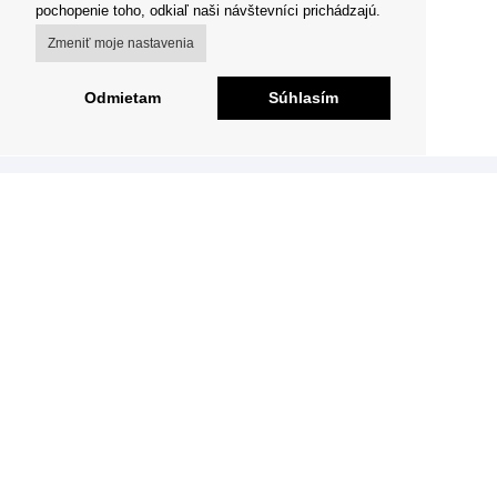
pochopenie toho, odkiaľ naši návštevníci prichádzajú.
Zmeniť moje nastavenia
Odmietam
Súhlasím
Copyright © Voltaik.cz Všetky práva vyhradené.
GDPR
,
Obchodné podmienky
,
Reklamačný poriadok
,
Odstúpenie od zmluvy
Česká značka výkonných elektrických kolobežiek do
mesta a na vidiek.
Elektromobilita,
Sport & Outdoor