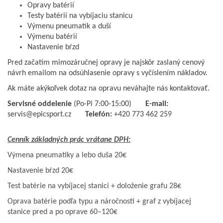
Opravy batérií
Testy batérií na vybíjaciu stanicu
Výmenu pneumatík a duší
Výmenu batérií
Nastavenie bŕzd
Pred začatím mimozáručnej opravy je najskôr zaslaný cenový
návrh emailom na odsúhlasenie opravy s vyčíslením nákladov.
Ak máte akýkoľvek dotaz na opravu neváhajte nás kontaktovať.
Servisné oddelenie
(Po-Pi 7:00-15:00)
E-mail:
servis@epicsport.cz
Telefón:
+420 773 462 259
Cenník základných prác vrátane DPH:
Výmena pneumatiky a lebo duša 20€
Nastavenie bŕzd 20€
Test batérie na vybíjacej stanici + doloženie grafu 28€
Oprava batérie podľa typu a náročnosti + graf z vybíjacej
stanice pred a po oprave 60–120€