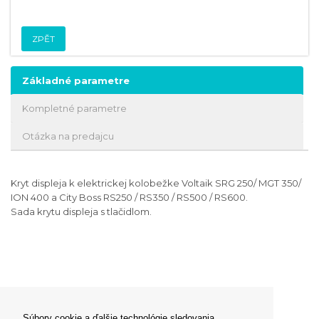
ZPĚT
Základné parametre
Kompletné parametre
Otázka na predajcu
Kryt displeja k elektrickej kolobežke Voltaik SRG 250/ MGT 350/
ION 400 a City Boss RS250 / RS350 / RS500 / RS600.
Sada krytu displeja s tlačidlom.
Súbory cookie a ďalšie technológie sledovania