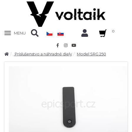
0
Zobrazit
MENU
nabidku
Príslušenstvo a náhradné diely
Model SRG 250