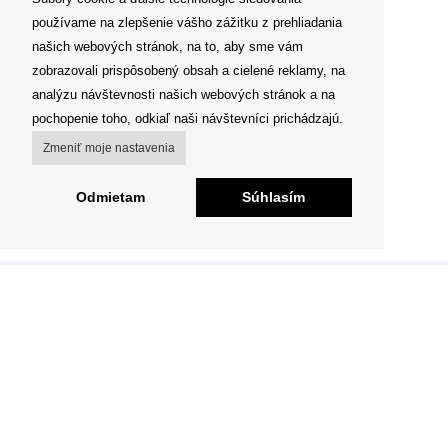
používame na zlepšenie vášho zážitku z prehliadania
našich webových stránok, na to, aby sme vám
zobrazovali prispôsobený obsah a cielené reklamy, na
analýzu návštevnosti našich webových stránok a na
pochopenie toho, odkiaľ naši návštevníci prichádzajú.
Zmeniť moje nastavenia
Odmietam
Súhlasím
Copyright © Voltaik.cz Všetky práva vyhradené.
GDPR
,
Obchodné podmienky
,
Reklamačný poriadok
,
Odstúpenie od zmluvy
Česká značka výkonných elektrických kolobežiek do
mesta a na vidiek.